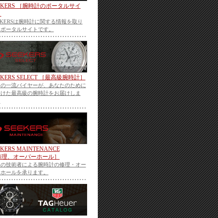
EKERS ［腕時計のポータルサイ
］
EKERSは腕時計に関する情報を取り
うポータルサイトです。
EKERS SELECT ［最高級腕時計］
界の一流バイヤーが、あなたのために
つけた最高級の腕時計をお届けしま
。
EKERS MAINTENANCE
修理、オーバーホール］
属の技術者による腕時計の修理・オー
ーホールを承ります。