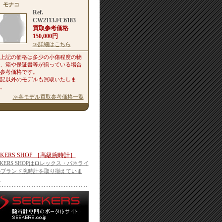
モナコ
Ref.
CW2113.FC6183
買取参考価格
150,000円
≫詳細はこちら
上記の価格は多少の小傷程度の物
、箱や保証書等が揃っている場合
参考価格です。
記以外のモデルも買取いたしま
。
≫各モデル買取参考価格一覧
EKERS SHOP ［高級腕時計］
EKERS SHOPはロレックス・パネライ
のブランド腕時計を取り揃えていま
。