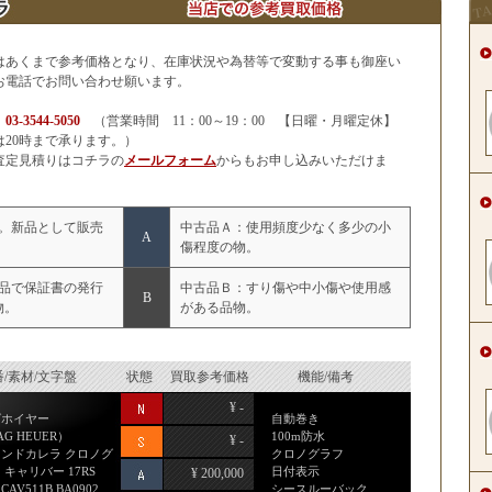
はあくまで参考価格となり、在庫状況や為替等で変動する事も御座い
お電話でお問い合わせ願います。
せ
03-3544-5050
（営業時間 11：00～19：00 【日曜・月曜定休】
20時まで承ります。）
査定見積りはコチラの
メールフォーム
からもお申し込みいただけま
。新品として販売
中古品Ａ：使用頻度少なく多少の小
A
傷程度の物。
品で保証書の発行
中古品Ｂ：すり傷や中小傷や使用感
B
物。
がある品物。
/素材/文字盤
状態
買取参考価格
機能/備考
¥ -
グホイヤー
自動巻き
AG HEUER）
100m防水
¥ -
ンドカレラ クロノグ
クロノグラフ
 キャリバー 17RS
日付表示
¥ 200,000
. CAV511B.BA0902
シースルーバック