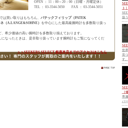
OPEN ： 11：00～20：00（日曜・月曜定休）
SE
TEL ： 03-3544-5050 FAX ： 03-3544-5051
ト
SE
扱
銀座本店では買い取りはもちろん、
パテックフィリップ（PATEK
ネ（A.LANGE&SOHNE）
を中心にした最高級腕時計を多数取り扱っ
ど、希少価値の高い腕時計を多数取り揃えております。
しになったときは、是非取り扱っています腕時計もご覧になってくだ
SE
世
＞＞SEEKERS SELECT 銀座本店までのアクセスはこちら
見
す
SE
［
専
バ