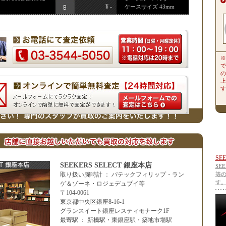
¥ -
ケースサイズ 43mm
※
で
の
上
す
SE
SEEKERS SELECT 銀座本店
SE
取り扱い腕時計 ： パテックフィリップ・ラン
等
す
ゲ＆ゾーネ・ロジェデュブイ等
〒104-0061
東京都中央区銀座8-16-1
グランスイート銀座レスティモナーク1F
最寄駅 ： 新橋駅・東銀座駅・築地市場駅