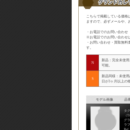
こちらで掲載している価格
ますので、必ずメールや、
・お電話でのお問い合わ
※お電話でのお問い合わせは
・お問い合わせ・買取無料
す。
新品：完全未使用
N
可能。
新品同様：未使用
S
日が3ヶ月以上の
モデル画像
品番
タ
（T
グラ
ラフ
Ref