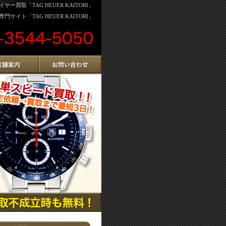
買取「TAG HEUER KAITORI」
サイト「TAG HEUER KAITORI」